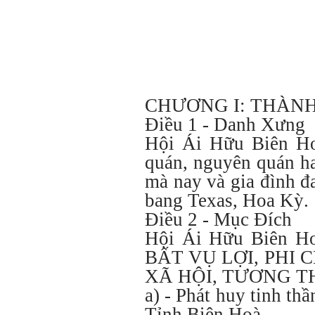
CHƯƠNG I: THÀNH
Điều 1 - Danh Xưng
Hội Ái Hữu Biên Hoà
quán, nguyên quán ha
mà nay và gia đình đ
bang Texas, Hoa Kỳ.
Điều 2 - Mục Đích
Hội Ái Hữu Biên Hoà
BẤT VỤ LỢI, PHI CH
XÃ HỘI, TƯƠNG TH
a) - Phát huy tinh t
Tỉnh Biên Hoà.