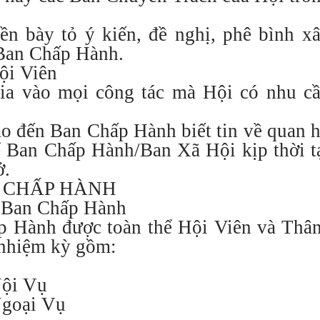
ền bày tỏ ý kiến, đề nghị, phê bình x
 Ban Chấp Hành.
ội Viên
gia vào mọi công tác mà Hội có nhu 
áo đến Ban Chấp Hành biết tin về quan h
Ban Chấp Hành/Ban Xã Hội kịp thời tạo
ở.
N CHẤP HÀNH
 Ban Chấp Hành
 Hành được toàn thể Hội Viên và Thâ
 nhiệm kỳ gồm:
Nội Vụ
Ngoại Vụ