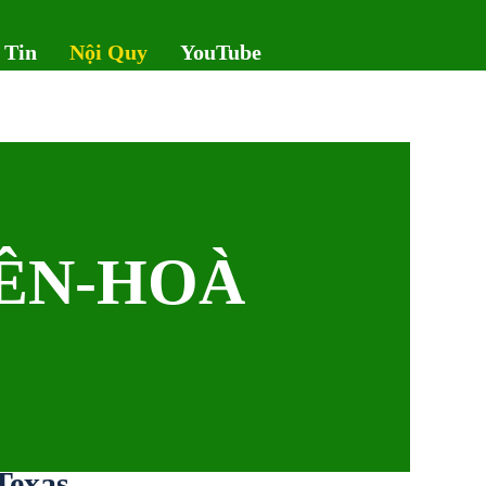
 Tin
Nội Quy
YouTube
IÊN-HOÀ
exas.