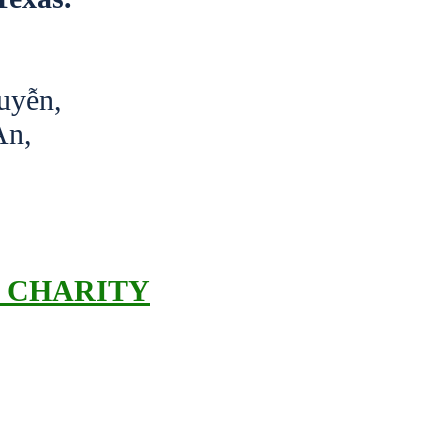
uyễn,
An,
& CHARITY