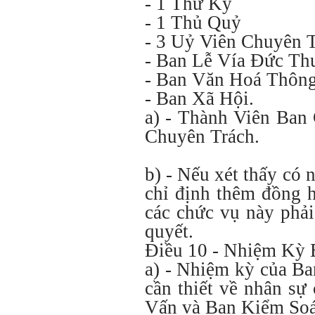
- 1 Thư Ký
- 1 Thủ Quỷ
- 3 Uỷ Viên Chuyên T
- Ban Lễ Vía Đức T
- Ban Văn Hoá Thông
- Ban Xã Hội.
a) - Thành Viên Ban
Chuyên Trách.
b) - Nếu xét thấy có 
chỉ định thêm đồng 
các chức vụ này phả
quyết.
Điều 10 - Nhiệm Kỳ
a) - Nhiệm kỳ của Ba
cần thiết về nhân sự
Vấn và Ban Kiểm Soát