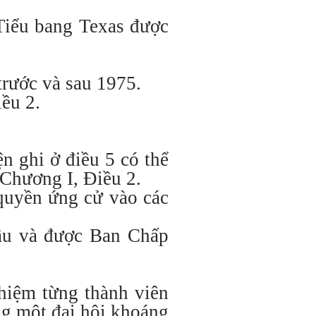
Tiểu bang Texas được
trước và sau 1975.
ều 2.
 ghi ở điều 5 có thể
 Chương I, Điều 2.
 quyền ứng cử vào các
cầu và được Ban Chấp
nhiệm từng thành viên
g một đại hội khoáng