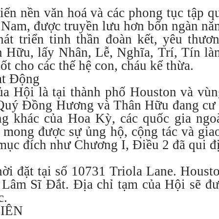
biến nền văn hoá và các phong tục tập q
 Nam, được truyền lưu hơn bốn ngàn nă
át triển tinh thần đoàn kết, yêu thươ
Hữu, lấy Nhân, Lễ, Nghĩa, Trí, Tín l
ốt cho các thế hệ con, cháu kế thừa.
ạt Động
a Hội là tại thành phố Houston và vùn
 Quý Đồng Hương và Thân Hữu đang cư n
ng khác của Hoa Kỳ, các quốc gia ng
 mong được sự ủng hộ, cộng tác và giao
ục đích như Chương I, Điều 2 đã qui đ
ời đặt tại số 10731 Triola Lane. Housto
âm Sĩ Đắt. Địa chỉ tạm của Hội sẽ đượ
c.
VIÊN