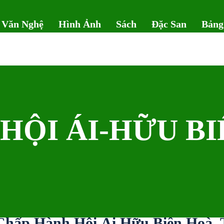
 Văn Nghệ
Hình Ảnh
Sách
Đặc San
Bảng
HỘI ÁI-HỮU B
Chấp Hành Hội Ái Hữu Biên Hoà. T