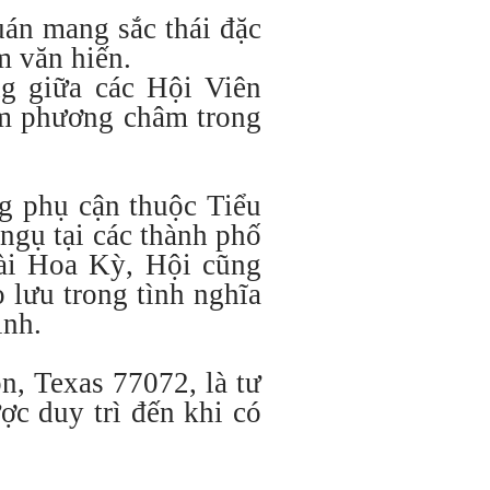
uán mang sắc thái đặc
m văn hiến.
ng giữa các Hội Viên
àm phương châm trong
g phụ cận thuộc Tiểu
gụ tại các thành phố
oài Hoa Kỳ, Hội cũng
 lưu trong tình nghĩa
ịnh.
n, Texas 77072, là tư
c duy trì đến khi có