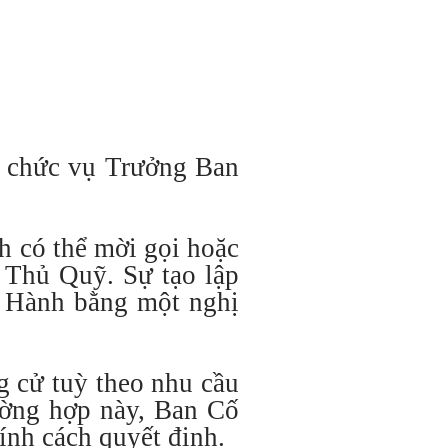
m chức vụ Trưởng Ban
h có thể mời gọi hoặc
 Thủ Quỹ. Sự tạo lập
p Hành bằng một nghị
g cử tuỳ theo nhu cầu
ường hợp này, Ban Cố
ính cách quyết định.