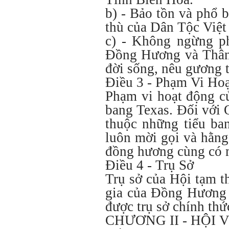
b) - Bảo tồn và phổ 
thù của Dân Tộc Việt
c) - Không ngừng ph
Đồng Hương và Thân 
đời sống, nêu gương t
Điều 3 - Phạm Vi Ho
Phạm vi hoạt động củ
bang Texas. Đối với
thuộc những tiểu ba
luôn mời gọi và hằng
đồng hương cùng có m
Điều 4 - Trụ Sở
Trụ sở của Hội tạm th
gia của Đồng Hương L
được trụ sở chính thứ
CHƯƠNG II - HỘI 